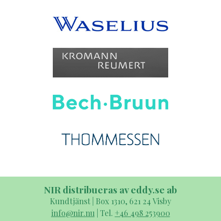
NIR distribueras av eddy.se ab
Kundtjänst | Box 1310, 621 24 Visby
info@nir.nu
| Tel.
+46 498 253900