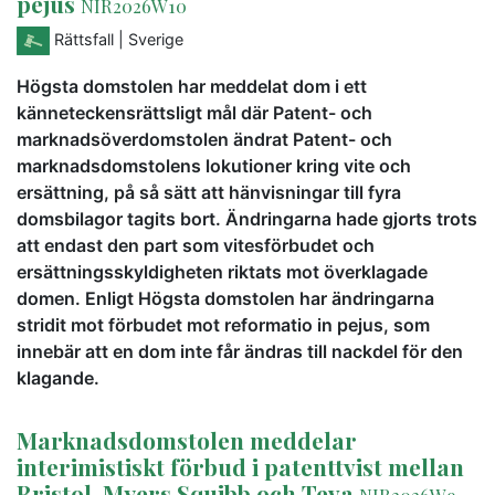
pejus
NIR2026W10
Rättsfall
| Sverige
Högsta domstolen har meddelat dom i ett
känneteckensrättsligt mål där Patent- och
marknadsöverdomstolen ändrat Patent- och
marknadsdomstolens lokutioner kring vite och
ersättning, på så sätt att hänvisningar till fyra
domsbilagor tagits bort. Ändringarna hade gjorts trots
att endast den part som vitesförbudet och
ersättningsskyldigheten riktats mot överklagade
domen. Enligt Högsta domstolen har ändringarna
stridit mot förbudet mot reformatio in pejus, som
innebär att en dom inte får ändras till nackdel för den
klagande.
Marknadsdomstolen meddelar
interimistiskt förbud i patenttvist mellan
Bristol-Myers Squibb och Teva
NIR2026W9