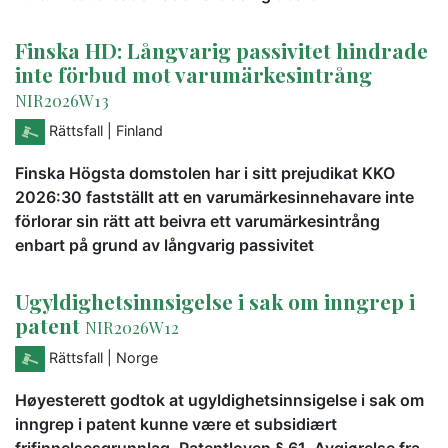
Finska HD: Långvarig passivitet hindrade
inte förbud mot varumärkesintrång
NIR2026W13
Rättsfall
| Finland
Finska Högsta domstolen har i sitt prejudikat KKO
2026:30 fastställt att en varumärkesinnehavare inte
förlorar sin rätt att beivra ett varumärkesintrång
enbart på grund av långvarig passivitet
Ugyldighetsinnsigelse i sak om inngrep i
patent
NIR2026W12
Rättsfall
| Norge
Høyesterett godtok at ugyldighetsinnsigelse i sak om
inngrep i patent kunne være et subsidiært
frifinnelsesgrunnlag. Patentloven § 61. Avgjørelse fra