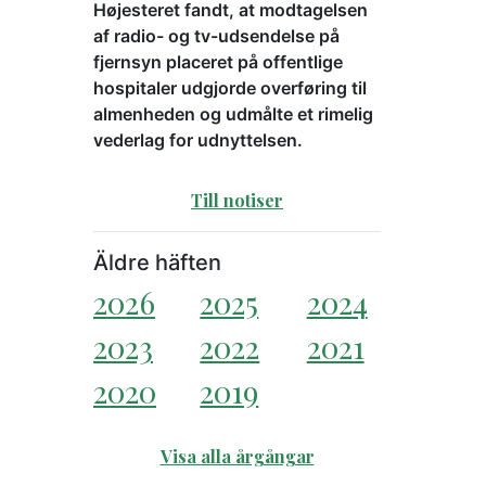
Højesteret fandt, at modtagelsen
af radio- og tv-udsendelse på
fjernsyn placeret på offentlige
hospitaler udgjorde overføring til
almenheden og udmålte et rimelig
vederlag for udnyttelsen.
Till notiser
Äldre häften
2026
2025
2024
2023
2022
2021
2020
2019
Visa alla årgångar