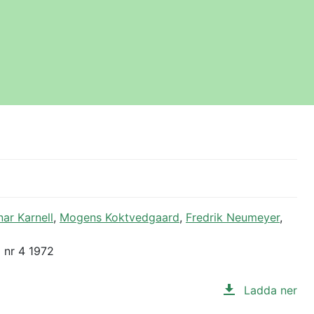
ar Karnell
,
Mogens Koktvedgaard
,
Fredrik Neumeyer
,
 nr 4 1972
Ladda ner