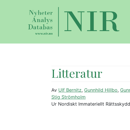
Litteratur
Av
Ulf Bernitz
,
Gunnhild Hillbo
,
Gunn
Stig Strömholm
Ur Nordiskt Immateriellt Rättsskydd