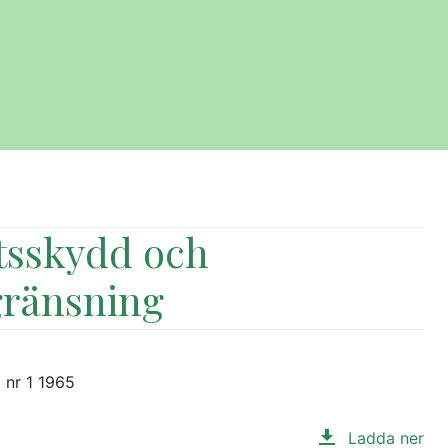
ttsskydd och
ränsning
 nr 1 1965
Ladda ner