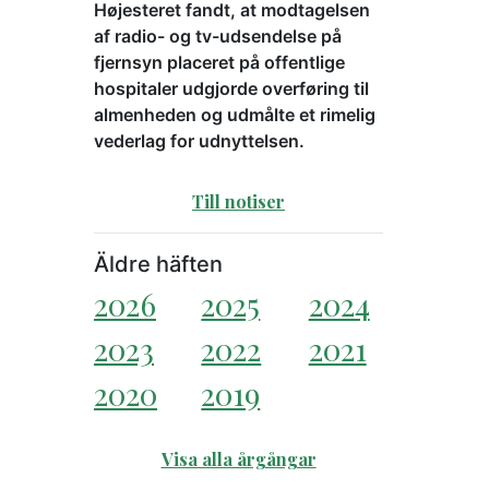
Højesteret fandt, at modtagelsen
af radio- og tv-udsendelse på
fjernsyn placeret på offentlige
hospitaler udgjorde overføring til
almenheden og udmålte et rimelig
vederlag for udnyttelsen.
Till notiser
Äldre häften
2026
2025
2024
2023
2022
2021
2020
2019
Visa alla årgångar