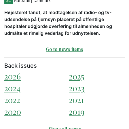
Rättsfall
| Danmark
Højesteret fandt, at modtagelsen af radio- og tv-
udsendelse på fjernsyn placeret på offentlige
hospitaler udgjorde overføring til almenheden og
udmålte et rimelig vederlag for udnyttelsen.
Go to news items
Back issues
2026
2025
2024
2023
2022
2021
2020
2019
Show all years