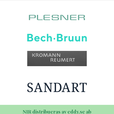
NIR distribueras av eddy.se ab