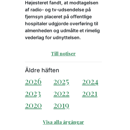
Højesteret fandt, at modtagelsen
af radio- og tv-udsendelse på
fjernsyn placeret på offentlige
hospitaler udgjorde overføring til
almenheden og udmålte et rimelig
vederlag for udnyttelsen.
Till notiser
Äldre häften
2026
2025
2024
2023
2022
2021
2020
2019
Visa alla årgångar