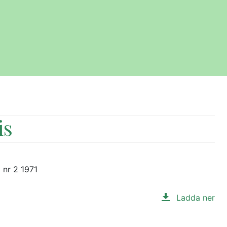
is
 nr 2 1971
Ladda ner