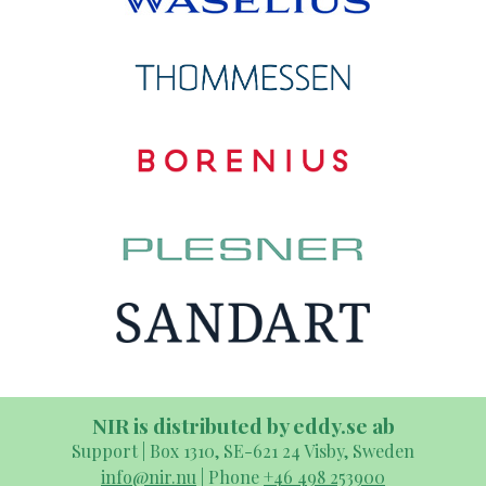
NIR is distributed by eddy.se ab
Support | Box 1310, SE-621 24 Visby, Sweden
info@nir.nu
| Phone
+46 498 253900