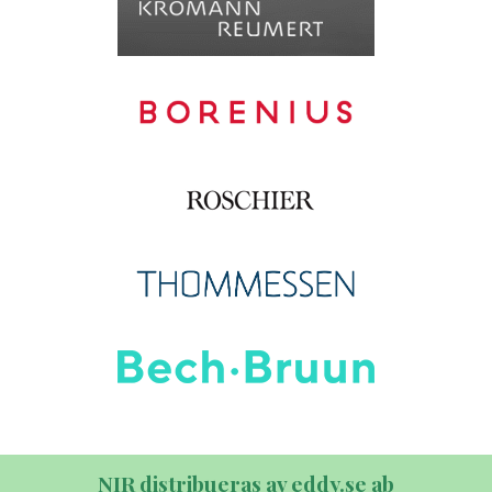
NIR distribueras av eddy.se ab