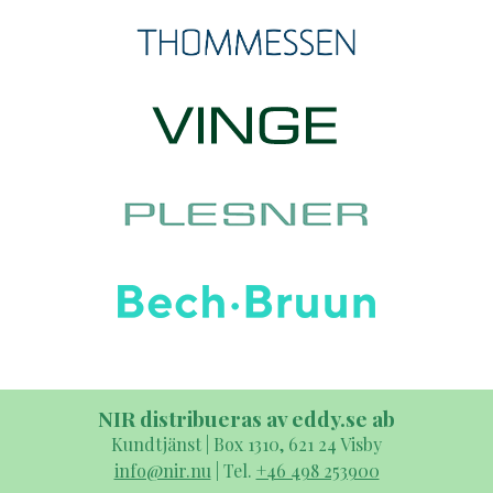
NIR distribueras av eddy.se ab
Kundtjänst | Box 1310, 621 24 Visby
info@nir.nu
| Tel.
+46 498 253900