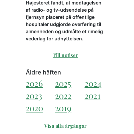
Højesteret fandt, at modtagelsen
af radio- og tv-udsendelse på
fjernsyn placeret på offentlige
hospitaler udgjorde overføring til
almenheden og udmålte et rimelig
vederlag for udnyttelsen.
Till notiser
Äldre häften
2026
2025
2024
2023
2022
2021
2020
2019
Visa alla årgångar