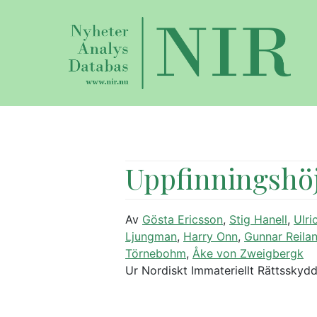
Uppfinningshö
Av
Gösta Ericsson
,
Stig Hanell
,
Ulri
Ljungman
,
Harry Onn
,
Gunnar Reila
Törnebohm
,
Åke von Zweigbergk
Ur Nordiskt Immateriellt Rättsskyd