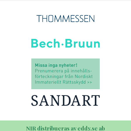
NIR distribueras av eddy.se ab