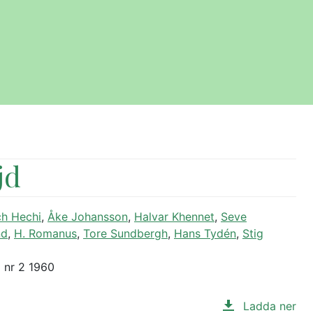
jd
ch Hechi
,
Åke Johansson
,
Halvar Khennet
,
Seve
nd
,
H. Romanus
,
Tore Sundbergh
,
Hans Tydén
,
Stig
d nr 2 1960
Ladda ner