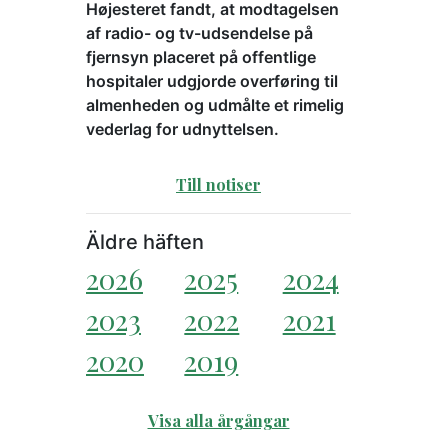
Højesteret fandt, at modtagelsen
af radio- og tv-udsendelse på
fjernsyn placeret på offentlige
hospitaler udgjorde overføring til
almenheden og udmålte et rimelig
vederlag for udnyttelsen.
Till notiser
Äldre häften
2026
2025
2024
2023
2022
2021
2020
2019
Visa alla årgångar