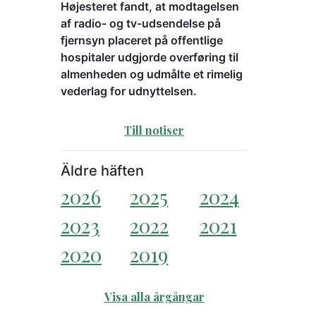
Højesteret fandt, at modtagelsen
af radio- og tv-udsendelse på
fjernsyn placeret på offentlige
hospitaler udgjorde overføring til
almenheden og udmålte et rimelig
vederlag for udnyttelsen.
Till notiser
Äldre häften
2026
2025
2024
2023
2022
2021
2020
2019
Visa alla årgångar