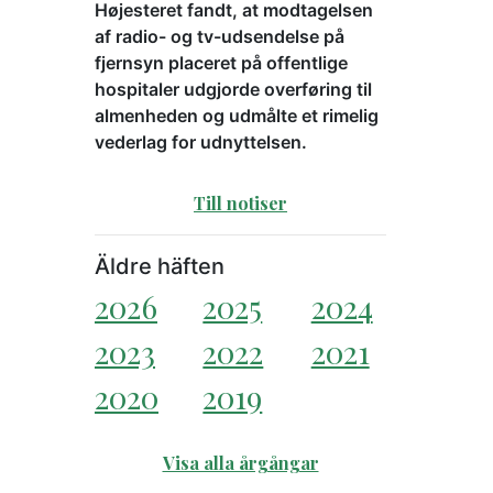
Højesteret fandt, at modtagelsen
af radio- og tv-udsendelse på
fjernsyn placeret på offentlige
hospitaler udgjorde overføring til
almenheden og udmålte et rimelig
vederlag for udnyttelsen.
Till notiser
Äldre häften
2026
2025
2024
2023
2022
2021
2020
2019
Visa alla årgångar