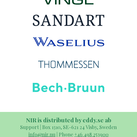
NIR is distributed by eddy.se ab
Support | Box 1310, SE-621 24 Visby, Sweden
info@nir.nu
| Phone
+46 498 253900