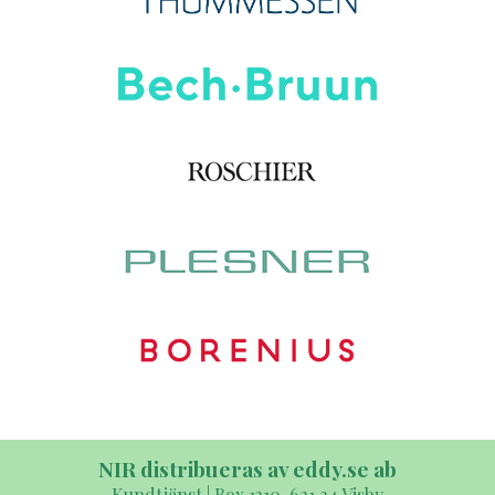
NIR distribueras av eddy.se ab
Kundtjänst | Box 1310, 621 24 Visby