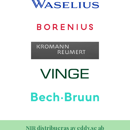
NIR distribueras av eddy.se ab