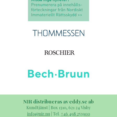
NIR distribueras av eddy.se ab
Kundtjänst | Box 1310, 621 24 Visby
info@nir.nu
| Tel.
+46 498 253900