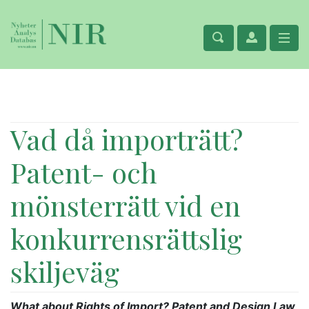
Vad då importrätt?
Patent- och
mönsterrätt vid en
konkurrensrättslig
skiljeväg
What about Rights of Import? Patent and Design Law