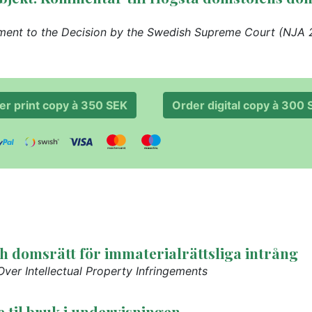
ment to the Decision by the Swedish Supreme Court (NJA 
er print copy à 350 SEK
Order digital copy 
h domsrätt för immaterialrättsliga intrång
 Over Intellectual Property Infringements
 til bruk i undervisningen