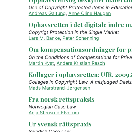
Use of Copyright Protected Items in Educatio
Andreas Galtung
,
Anne Oline Haugen
Ophavsretten i det digitale indre 
Copyrigt Protection in the Single Market
Lars M. Banke
,
Peter Schønning
Om kompensationsordninger for priv
On the Conditions of Compensations for Priva
Martin Kyst
,
Anders Kristian Rasch
Kollager i ophavsretten: UfR. 2009
Collages in Copyright Law. A misjudged Desis
Mads Marstrand-Jørgensen
Fra norsk rettspraksis
Norwegian Case Law
Anja Stensrud Elverum
Ur svensk rättspraxis
Swedish Case Law