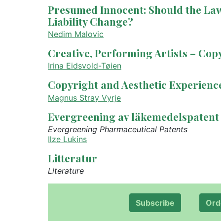
Presumed Innocent: Should the La
Liability Change?
Nedim Malovic
Creative, Performing Artists – Cop
Irina Eidsvold-Tøien
Copyright and Aesthetic Experienc
Magnus Stray Vyrje
Evergreening av läkemedelspatent
Evergreening Pharmaceutical Patents
Ilze Lukins
Litteratur
Literature
Subscribe
Ord