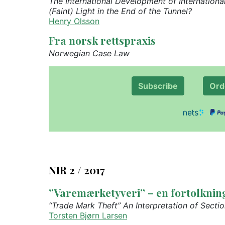
The International Development of International
(Faint) Light in the End of the Tunnel?
Henry Olsson
Fra norsk rettspraxis
Norwegian Case Law
Subscribe
Ord
NIR 2 / 2017
”Varemærketyveri” – en fortolkning a
“Trade Mark Theft” An Interpretation of Sectio
Torsten Bjørn Larsen