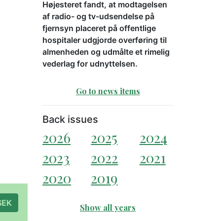
Højesteret fandt, at modtagelsen
af radio- og tv-udsendelse på
fjernsyn placeret på offentlige
hospitaler udgjorde overføring til
almenheden og udmålte et rimelig
vederlag for udnyttelsen.
Go to news items
Back issues
2026
2025
2024
2023
2022
2021
2020
2019
à 300 SEK
Show all years