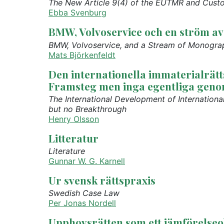
The New Article 9(4) of the EUTMR and Custom
Ebba Svenburg
BMW, Volvoservice och en ström a
BMW, Volvoservice, and a Stream of Monogr
Mats Björkenfeldt
Den internationella immaterialrätt
Framsteg men inga egentliga geno
The International Development of International 
but no Breakthrough
Henry Olsson
Litteratur
Literature
Gunnar W. G. Karnell
Ur svensk rättspraxis
Swedish Case Law
Per Jonas Nordell
Upphovsrätten som ett jämförelseo