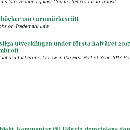
s Intervention against Counterfeit Goods in Transit
v böcker om varumärkesrätt
aphs on Trademark Law
sliga utvecklingen under första halvåret 2017
mbrott
Intellectual Property Law in the First Half of Year 2017. Pr
bjekt. Kommentar till Högsta domstolens do