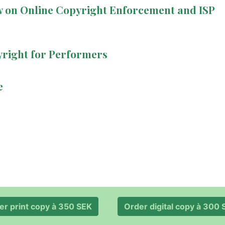
w on Online Copyright Enforcement and ISP
yright for Performers
e
er print copy à 350 SEK
Order digital copy 