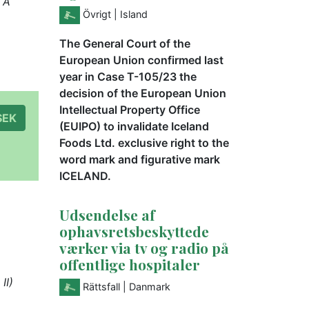
 A
Övrigt
| Island
The General Court of the
European Union confirmed last
year in Case T-105/23 the
decision of the European Union
Intellectual Property Office
à 300 SEK
(EUIPO) to invalidate Iceland
Foods Ltd. exclusive right to the
word mark and figurative mark
ICELAND.
Udsendelse af
ophavsretsbeskyttede
værker via tv og radio på
offentlige hospitaler
II)
Rättsfall
| Danmark