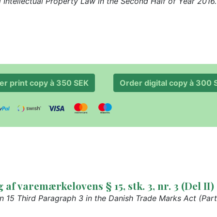
 Intellectual Property Law in the Second Half of Year 2016.
er print copy à 350 SEK
Order digital copy 
f varemærkelovens § 15, stk. 3, nr. 3 (Del II)
n 15 Third Paragraph 3 in the Danish Trade Marks Act (Part 