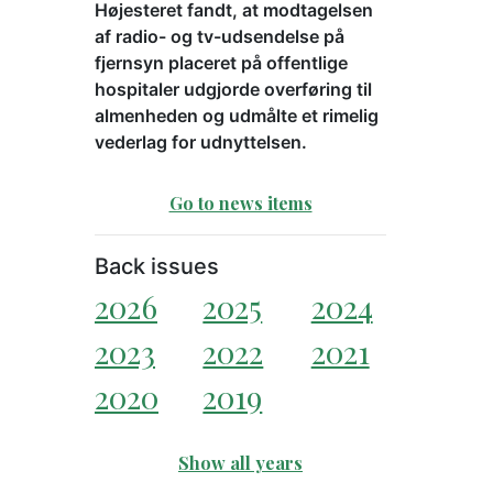
Højesteret fandt, at modtagelsen
af radio- og tv-udsendelse på
fjernsyn placeret på offentlige
hospitaler udgjorde overføring til
almenheden og udmålte et rimelig
vederlag for udnyttelsen.
Go to news items
Back issues
2026
2025
2024
2023
2022
2021
2020
2019
Show all years