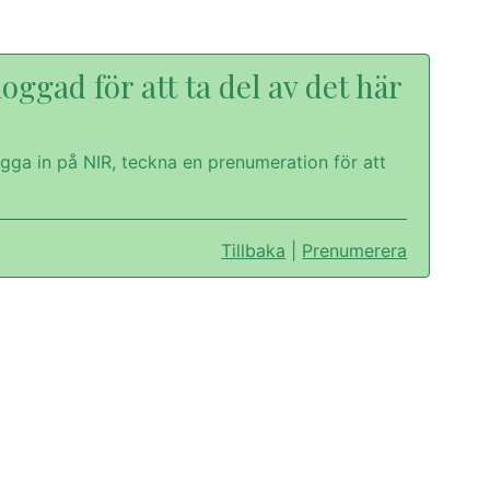
oggad för att ta del av det här
gga in på NIR, teckna en prenumeration för att
Tillbaka
|
Prenumerera