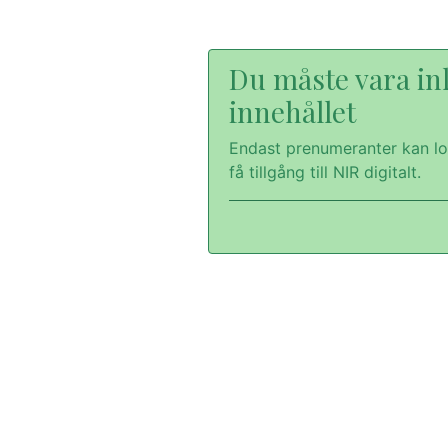
Du måste vara inl
innehållet
Endast prenumeranter kan lo
få tillgång till NIR digitalt.