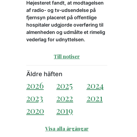
Højesteret fandt, at modtagelsen
af radio- og tv-udsendelse på
fjernsyn placeret på offentlige
hospitaler udgjorde overføring til
almenheden og udmålte et rimelig
vederlag for udnyttelsen.
Till notiser
Äldre häften
2026
2025
2024
2023
2022
2021
2020
2019
Visa alla årgångar