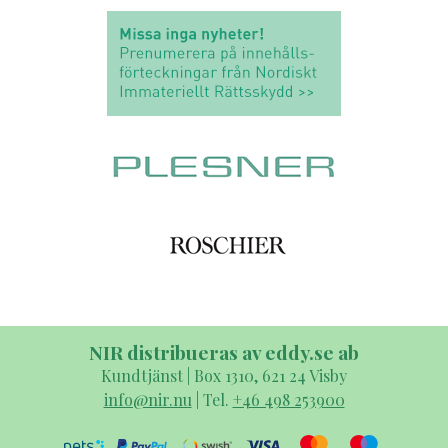
NIR distribueras av eddy.se ab
Kundtjänst | Box 1310, 621 24 Visby
info@nir.nu
| Tel.
+46 498 253900