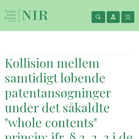
Kollision mellem
samtidigt løbende
patentansøgninger
under det såkaldte
"whole contents"
princip; jfr. § 2, 2, 2 i de