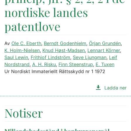
nordiske landes
patentlove
Av
Ole C. Eberth
,
Berndt Godenhielm
,
Örjan Grundén
,
K. Holm-Nielsen
,
Knud Høst-Madsen
,
Lennart Körner
,
Saul Lewin
,
Frithiof Lindström
,
Seve Ljungman
,
Leif
Nordstrand
,
A. H. Risku
,
Finn Steenstrup
,
E. Tuxen
Ur Nordiskt Immateriellt Rättsskydd nr 1 1972
Ladda ner
Notiser