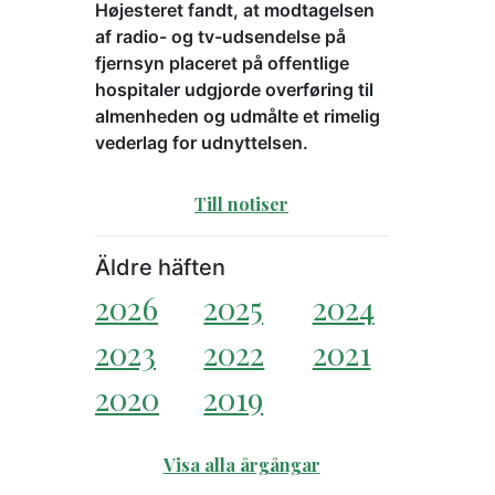
Højesteret fandt, at modtagelsen
af radio- og tv-udsendelse på
fjernsyn placeret på offentlige
hospitaler udgjorde overføring til
almenheden og udmålte et rimelig
vederlag for udnyttelsen.
Till notiser
Äldre häften
2026
2025
2024
2023
2022
2021
2020
2019
Visa alla årgångar