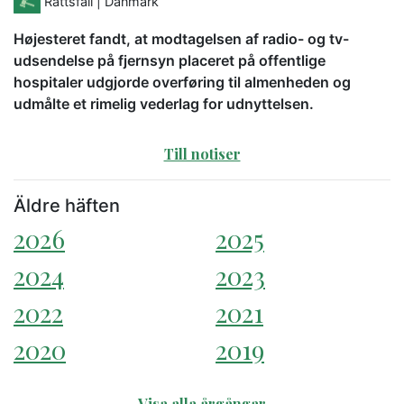
Rättsfall
| Danmark
Højesteret fandt, at modtagelsen af radio- og tv-
udsendelse på fjernsyn placeret på offentlige
hospitaler udgjorde overføring til almenheden og
udmålte et rimelig vederlag for udnyttelsen.
Till notiser
Äldre häften
2026
2025
2024
2023
2022
2021
2020
2019
Visa alla årgångar