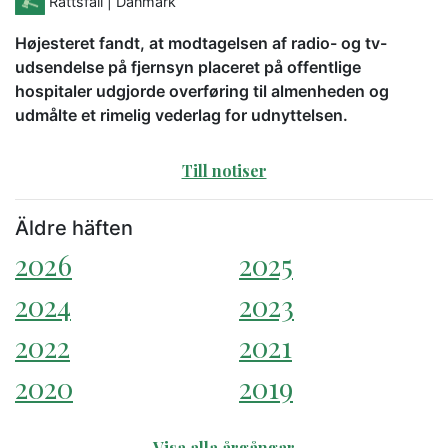
Rättsfall
| Danmark
Højesteret fandt, at modtagelsen af radio- og tv-
udsendelse på fjernsyn placeret på offentlige
hospitaler udgjorde overføring til almenheden og
udmålte et rimelig vederlag for udnyttelsen.
Till notiser
Äldre häften
2026
2025
2024
2023
2022
2021
2020
2019
Visa alla årgångar