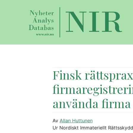
Finsk rättspra
firmaregistrer
använda firma
Av
Allan Huttunen
Ur Nordiskt Immateriellt Rättsskyd