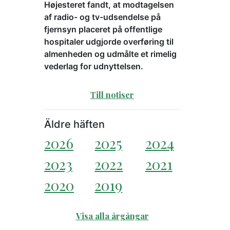
Højesteret fandt, at modtagelsen
af radio- og tv-udsendelse på
fjernsyn placeret på offentlige
hospitaler udgjorde overføring til
almenheden og udmålte et rimelig
vederlag for udnyttelsen.
Till notiser
Äldre häften
2026
2025
2024
2023
2022
2021
2020
2019
Visa alla årgångar