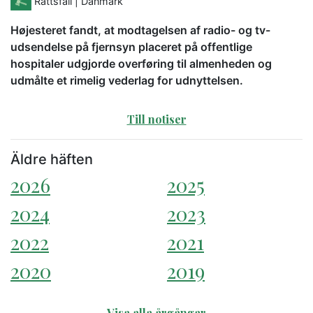
Rättsfall
| Danmark
Højesteret fandt, at modtagelsen af radio- og tv-
udsendelse på fjernsyn placeret på offentlige
hospitaler udgjorde overføring til almenheden og
udmålte et rimelig vederlag for udnyttelsen.
Till notiser
Äldre häften
2026
2025
2024
2023
2022
2021
2020
2019
Visa alla årgångar