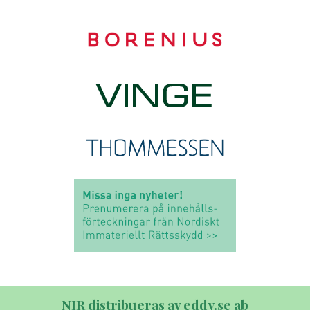
NIR distribueras av eddy.se ab