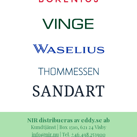
NIR distribueras av eddy.se ab
Kundtjänst | Box 1310, 621 24 Visby
info@nir.nu
| Tel.
+46 498 253900