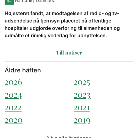
Rättsfall
| Danmark
Højesteret fandt, at modtagelsen af radio- og tv-
udsendelse på fjernsyn placeret på offentlige
hospitaler udgjorde overføring til almenheden og
udmålte et rimelig vederlag for udnyttelsen.
Till notiser
Äldre häften
2026
2025
2024
2023
2022
2021
2020
2019
Visa alla årgångar