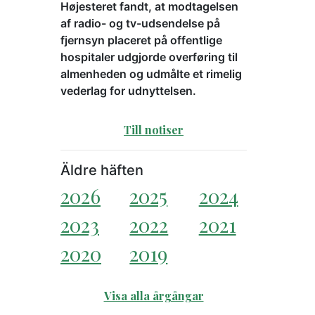
Højesteret fandt, at modtagelsen
af radio- og tv-udsendelse på
fjernsyn placeret på offentlige
hospitaler udgjorde overføring til
almenheden og udmålte et rimelig
vederlag for udnyttelsen.
Till notiser
Äldre häften
2026
2025
2024
2023
2022
2021
2020
2019
Visa alla årgångar