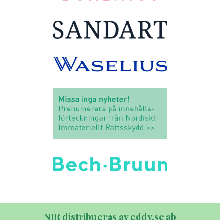
NIR distribueras av eddy.se ab