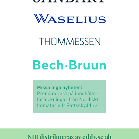
NIR distribueras av eddy.se ab