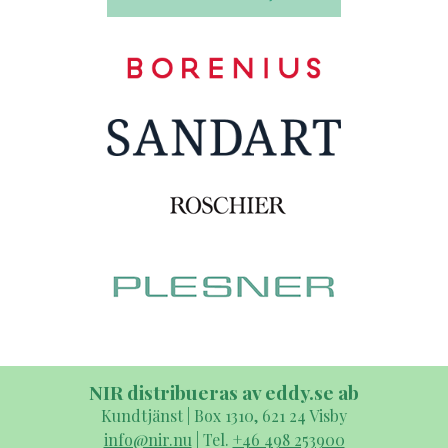
NIR distribueras av eddy.se ab
Kundtjänst | Box 1310, 621 24 Visby
info@nir.nu
| Tel.
+46 498 253900