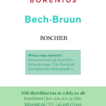
NIR distribueras av eddy.se ab
Kundtjänst | Box 1310, 621 24 Visby
info@nir.nu
| Tel.
+46 498 253900