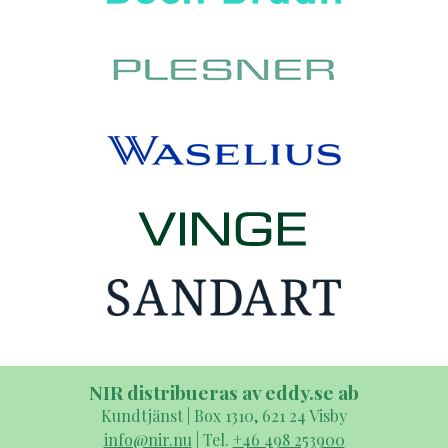
NIR distribueras av eddy.se ab
Kundtjänst | Box 1310, 621 24 Visby
info@nir.nu
| Tel.
+46 498 253900