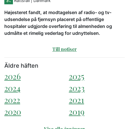
Rättsfall
| Danmark
Højesteret fandt, at modtagelsen af radio- og tv-
udsendelse på fjernsyn placeret på offentlige
hospitaler udgjorde overføring til almenheden og
udmålte et rimelig vederlag for udnyttelsen.
Till notiser
Äldre häften
2026
2025
2024
2023
2022
2021
2020
2019
Visa alla årgångar