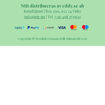
NIR distribueras av eddy.se ab
Kundtjänst | Box 1310, 621 24 Visby
info@nir.nu
| Tel.
+46 498 253900
Copyright © Nordiskt Immateriellt Rättsskydd 2026