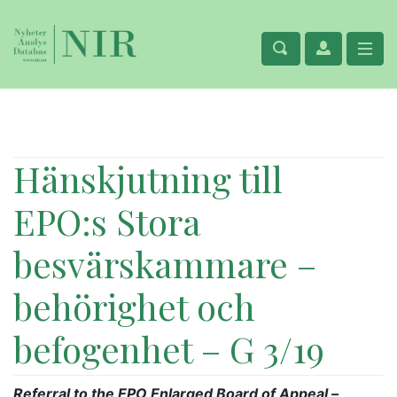
Hänskjutning till
EPO:s Stora
besvärskammare –
behörighet och
befogenhet – G 3/19
Referral to the EPO Enlarged Board of Appeal –