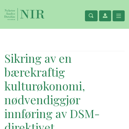
Sikring av en
bærekraftig
kulturøkonomi,
nødvendiggjør
innføring av DSM-
direktivet