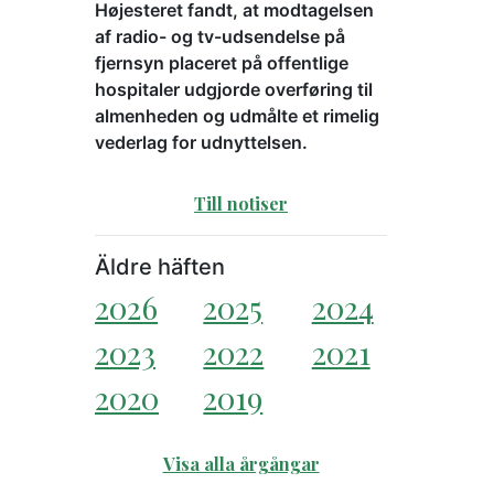
Højesteret fandt, at modtagelsen
af radio- og tv-udsendelse på
fjernsyn placeret på offentlige
hospitaler udgjorde overføring til
almenheden og udmålte et rimelig
vederlag for udnyttelsen.
Till notiser
Äldre häften
2026
2025
2024
2023
2022
2021
2020
2019
Visa alla årgångar