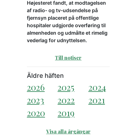
Højesteret fandt, at modtagelsen
af radio- og tv-udsendelse på
fjernsyn placeret på offentlige
hospitaler udgjorde overføring til
almenheden og udmålte et rimelig
vederlag for udnyttelsen.
Till notiser
Äldre häften
2026
2025
2024
2023
2022
2021
2020
2019
Visa alla årgångar