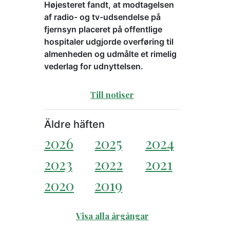
Højesteret fandt, at modtagelsen
af radio- og tv-udsendelse på
fjernsyn placeret på offentlige
hospitaler udgjorde overføring til
almenheden og udmålte et rimelig
vederlag for udnyttelsen.
Till notiser
Äldre häften
2026
2025
2024
2023
2022
2021
2020
2019
Visa alla årgångar