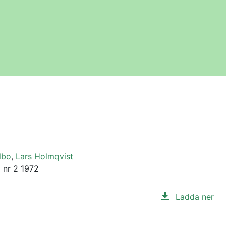
lbo
,
Lars Holmqvist
 nr 2 1972
Ladda ner