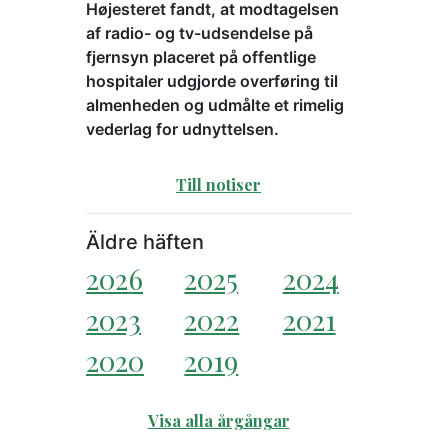
Højesteret fandt, at modtagelsen
af radio- og tv-udsendelse på
fjernsyn placeret på offentlige
hospitaler udgjorde overføring til
almenheden og udmålte et rimelig
vederlag for udnyttelsen.
Till notiser
Äldre häften
2026
2025
2024
2023
2022
2021
2020
2019
Visa alla årgångar