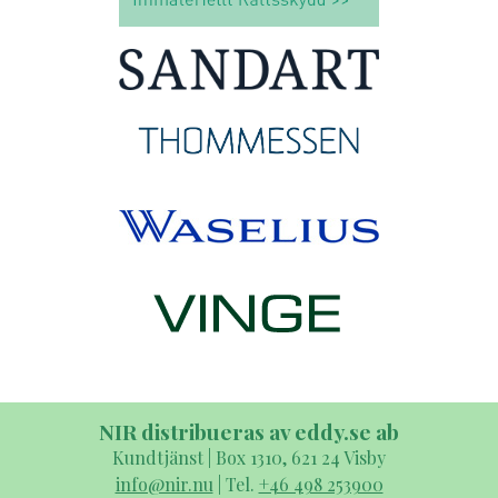
NIR distribueras av eddy.se ab
Kundtjänst | Box 1310, 621 24 Visby
info@nir.nu
| Tel.
+46 498 253900