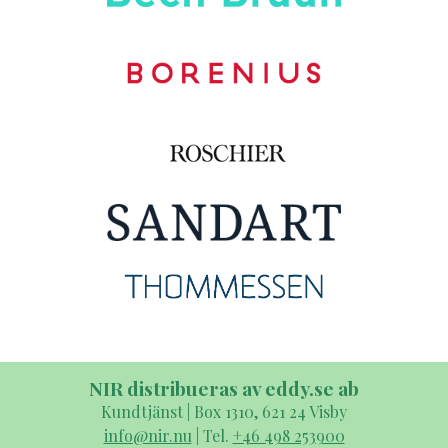
NIR distribueras av eddy.se ab
Kundtjänst | Box 1310, 621 24 Visby
info@nir.nu
| Tel.
+46 498 253900