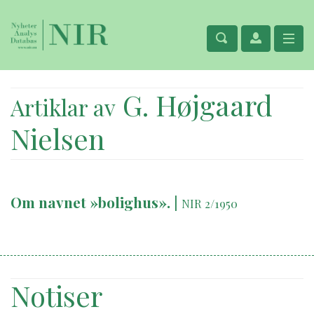
G. Højgaard
Artiklar av
Nielsen
Om navnet »bolighus».
|
NIR 2/1950
Notiser