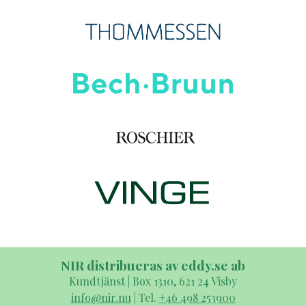
NIR distribueras av eddy.se ab
Kundtjänst | Box 1310, 621 24 Visby
info@nir.nu
| Tel.
+46 498 253900