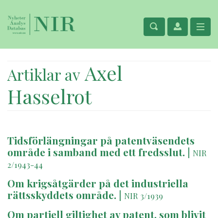
Axel
Artiklar av
Hasselrot
Tidsförlängningar på patentväsendets
område i samband med ett fredsslut.
|
NIR
2/1943-44
Om krigsåtgärder på det industriella
rättsskyddets område.
|
NIR 3/1939
Om partiell giltighet av patent, som blivit