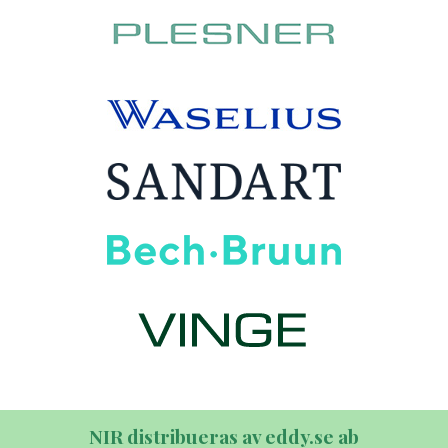
NIR distribueras av eddy.se ab