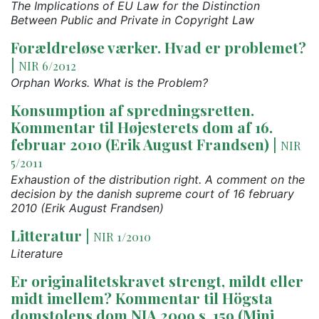
The Implications of EU Law for the Distinction
Between Public and Private in Copyright Law
Forældreløse værker. Hvad er problemet?
|
NIR 6/2012
Orphan Works. What is the Problem?
Konsumption af spredningsretten.
Kommentar til Højesterets dom af 16.
februar 2010 (Erik August Frandsen)
|
NIR
5/2011
Exhaustion of the distribution right. A comment on the
decision by the danish supreme court of 16 february
2010 (Erik August Frandsen)
Litteratur
|
NIR 1/2010
Literature
Er originalitetskravet strengt, mildt eller
midt imellem? Kommentar til Högsta
domstolens dom NJA 2009 s. 159 (Mini