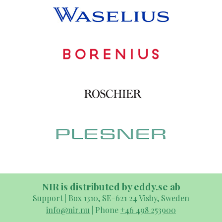
NIR is distributed by eddy.se ab
Support | Box 1310, SE-621 24 Visby, Sweden
info@nir.nu
| Phone
+46 498 253900